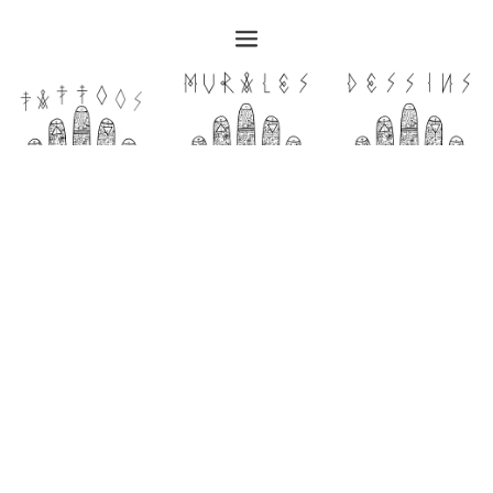
Bienvenue à La Troisième Main
Situé à
Avallon
, aux portes du
Morvan en Bourgogne
,
La
Troisième Main
est un
salon de tatouage
, un
atelier de dessin
et
une
galerie d’art
où Briana et Vassili vous accueillent pour
donner vie à vos projets artistiques.